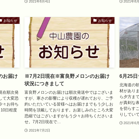
2021年8月4日
2021年8
お知らせ
お知らせ
のお届け
※7月2日現在※富良野メロンのお届け
6月25
状況につきまして
北海道の朝
材があり
現在順次発
富良野メロンのお届けは順次発送中ではございま
ら夕方ま
して大変恐
すが、寒さの影響により収穫が遅れており、ご予
が真剣な
少々お待ち
約いただいている皆様へはお届けまでもう少しお
を切らす
10日程度
時間を頂戴しております。お楽しみのところ大変
りしていて
恐縮ではございますがもう少々お待ちくださいま
せ。7月2日現在で...
2021年6
2021年7月2日