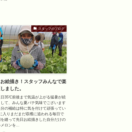
スタッフのブログ
にお絵描き！スタッフみんなで楽
穫しました。
日35℃前後まで気温が上がる猛暑が続
まして、みんな夏バテ気味でございます
塩分の補給は特に気を付けて頑張ってい
月に入りまだまだ収穫に追われる毎日で
間を縫って先日お絵描きした自分だけの
メロンを...