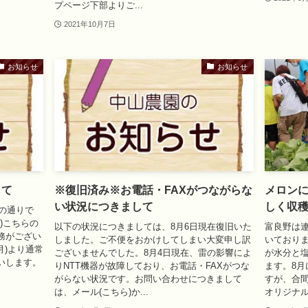
プページ下部よりご...
2021年10月7日
お知らせ
お知らせ
して
※復旧済み※お電話・FAXがつながらな
メロン
い状況につきまして
しく収
下の通りで
日)こちらの
以下の状況につきましては、8月6日現在復旧いた
富良野は連
務がござい
しました。ご不便をおかけしてしまい大変申し訳
いており
月)より通常
ございませんでした。8月4日現在、雷の影響によ
が水分と
いします。
りNTT機器が故障しており、お電話・FAXがつな
ます。8
がらない状況です。お問い合わせにつきまして
すが、合
は、メール(こちら)か...
オリジナル