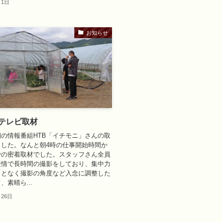
月1日
お知らせ
日テレビ取材
の情報番組HTB「イチモニ」さんの取
ました。なんと朝4時の仕事開始時間か
での密着取材でした。スタッフさん全員
表情で長時間の撮影をしており、集中力
ことなく撮影の角度など入念に調整した
、素晴ら...
月26日