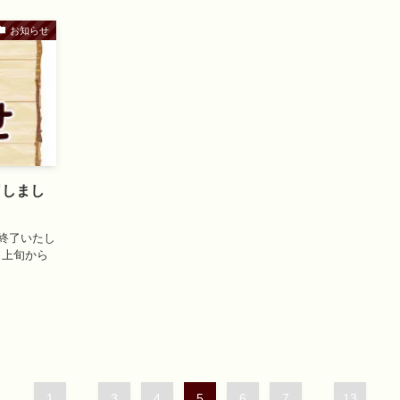
お知らせ
了しまし
は終了いたし
月上旬から
1
...
3
4
5
6
7
...
13