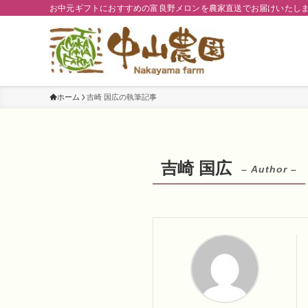
お中元ギフトにおすすめの富良野メロンを農家直送でお届けいたし
ホーム
吉崎 国広の執筆記事
吉崎 国広
– Author –